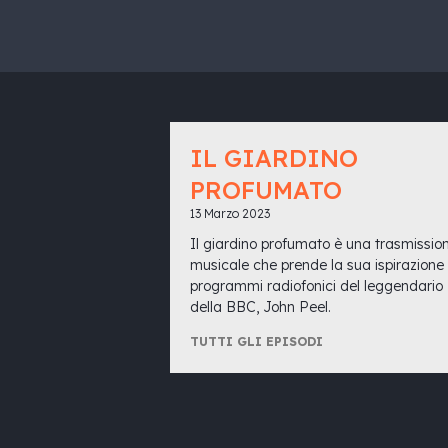
IL GIARDINO
PROFUMATO
13 Marzo 2023
Il giardino profumato è una trasmissio
musicale che prende la sua ispirazione
programmi radiofonici del leggendario
della BBC, John Peel.
TUTTI GLI EPISODI