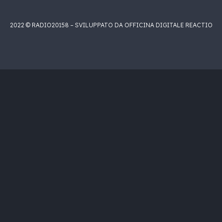
2022 © RADIO20158 – SVILUPPATO DA OFFICINA DIGITALE REACTIO
acks[currentTrack].album_artist}}
 }}
{{ track.album_title }}
{{ track.lenght }}
)}}
_name}}