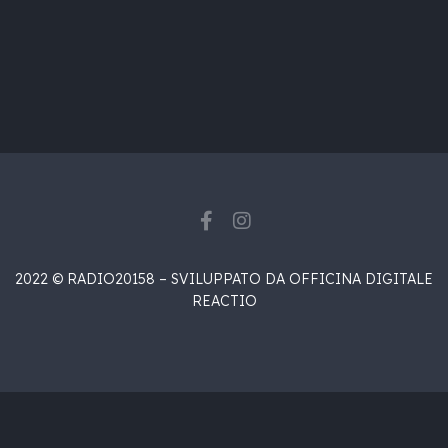
2022 © RADIO20158 – SVILUPPATO DA OFFICINA DIGITALE
REACTIO
{{playListTitle}}
{{classes.artistPrefix + ' ' +
list.tracks[currentTrack].album_artist}}