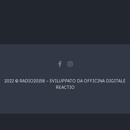
2022 © RADIO20158 – SVILUPPATO DA OFFICINA DIGITALE
REACTIO
{{playListTitle}}
{{classes.artistPrefix + ' ' +
list.tracks[currentTrack].album_artist}}