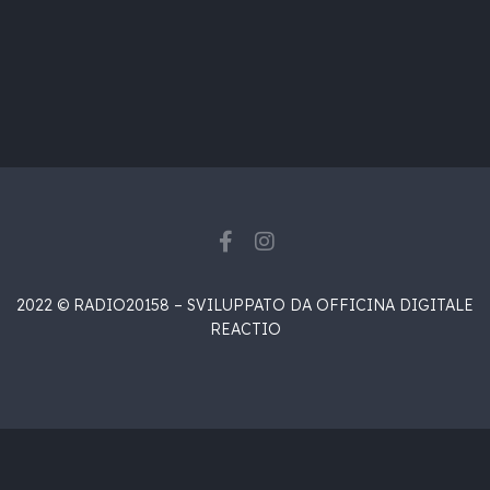
2022 © RADIO20158 – SVILUPPATO DA OFFICINA DIGITALE
REACTIO
{{playListTitle}}
{{classes.artistPrefix + ' ' +
list.tracks[currentTrack].album_artist}}