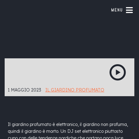
MENU
1 MAGGIO 2023
IL GIARDINO PROFUMATO
Il giardino profumato è elettronico, il giardino non profuma,
quindi il giardino è morto. Un DJ set elettronico piuttosto
cupo con delle tendenze nordiche che portano poca luce