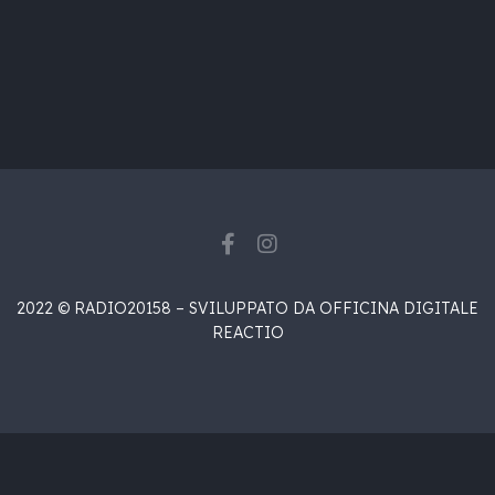
2022 © RADIO20158 – SVILUPPATO DA OFFICINA DIGITALE
REACTIO
{{playListTitle}}
{{classes.artistPrefix + ' ' +
list.tracks[currentTrack].album_artist}}