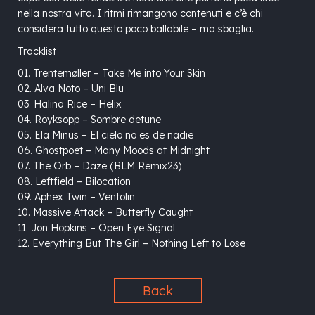
nella nostra vita. I ritmi rimangono contenuti e c’è chi
considera tutto questo poco ballabile – ma sbaglia.
Tracklist
01. Trentemøller – Take Me into Your Skin
02. Alva Noto – Uni Blu
03. Halina Rice – Helix
04. Röyksopp – Sombre detune
05. Ela Minus – El cielo no es de nadie
06. Ghostpoet – Many Moods at Midnight
07. The Orb – Daze (BLM Remix23)
08. Leftfield – Bilocation
09. Aphex Twin – Ventolin
10. Massive Attack – Butterfly Caught
11. Jon Hopkins – Open Eye Signal
12. Everything But The Girl – Nothing Left to Lose
Back