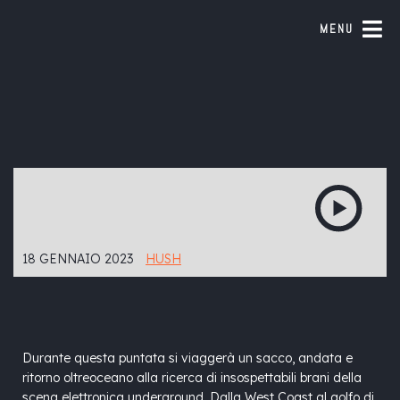
MENU
18 GENNAIO 2023
HUSH
Durante questa puntata si viaggerà un sacco, andata e
ritorno oltreoceano alla ricerca di insospettabili brani della
scena elettronica underground. Dalla West Coast al golfo di