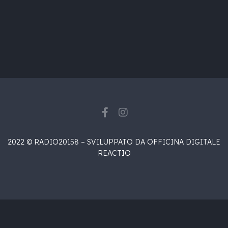
2022 © RADIO20158 – SVILUPPATO DA OFFICINA DIGITALE
REACTIO
{{playListTitle}}
{{classes.artistPrefix + ' ' +
list.tracks[currentTrack].album_artist}}