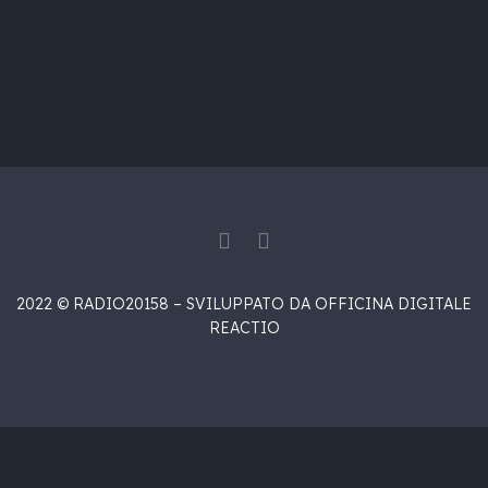
2022 © RADIO20158 – SVILUPPATO DA OFFICINA DIGITALE
REACTIO
{{playListTitle}}
{{classes.artistPrefix + ' ' +
list.tracks[currentTrack].album_artist}}