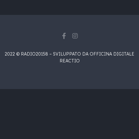
2022 © RADIO20158 – SVILUPPATO DA OFFICINA DIGITALE
REACTIO
{{playListTitle}}
{{classes.artistPrefix + ' ' +
list.tracks[currentTrack].album_artist}}