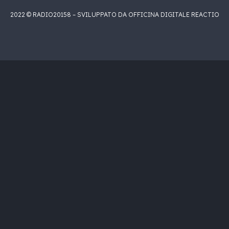
2022 © RADIO20158 – SVILUPPATO DA OFFICINA DIGITALE REACTIO
acks[currentTrack].album_artist}}
 }}
{{ track.album_title }}
{{ track.lenght }}
)}}
_name}}