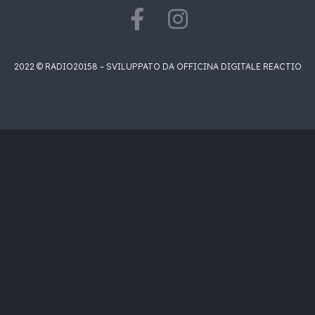
2022 © RADIO20158 – SVILUPPATO DA OFFICINA DIGITALE REACTIO
acks[currentTrack].album_artist}}
 }}
{{ track.album_title }}
{{ track.lenght }}
)}}
_name}}